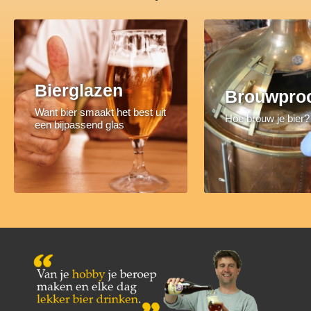
Bierglazen
Brouwpro
Want bier smaakt het best uit
Hoe brouw je bier?
een bijpassend glas