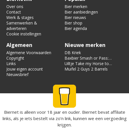
Over ons
Bier merken
Contact
Bier aanbiedingen
Werk & stages
Bier nieuws
Samenwerken &
Bier shop
adverteren
Bier agenda
Cookie instellingen
Algemeen
Nieuwe merken
Algemene Voorwaarden
DB Kriek
Copyright
Baxbier Smash or Pass:
Links
Strata
Uiltje Take my Horse to
Jouw eigen account
the Hotel Room
Muifel 2 Guys 2 Barrels
Nieuwsbrief
Biernet is alleen voor 18 jaar en ouder. Biernet bevat affiliate
links, als je iets bestelt via zo’n link, kunnen we een vergoeding
krijgen.