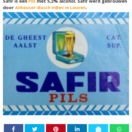
Safir is een
Pils
met 5,2% alcohol. Safir werd gebrouwen
door
Anheuser-Busch InBev in Leuven
.