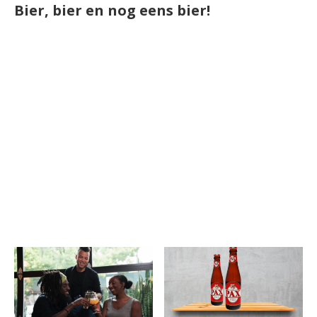
Bier, bier en nog eens bier!