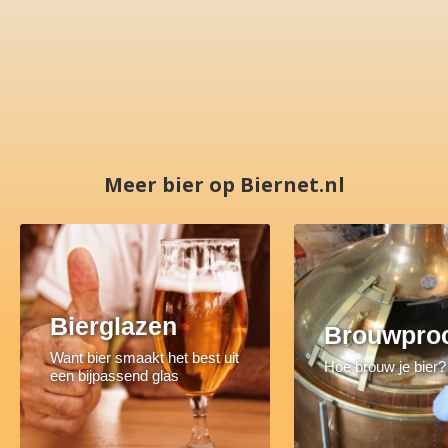
Meer bier op Biernet.nl
Bierglazen
Brouwpro
Want bier smaakt het best uit
Hoe brouw je bier?
een bijpassend glas