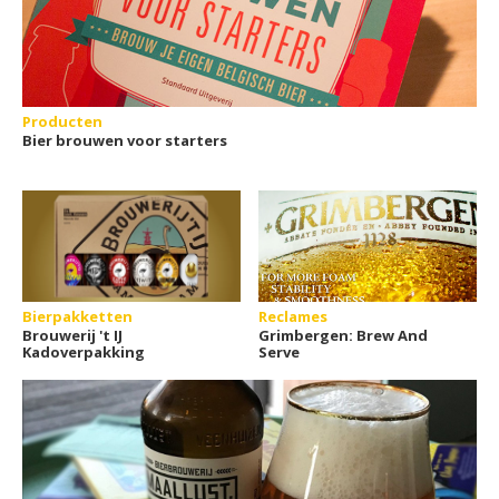
Producten
Bier brouwen voor starters
Bierpakketten
Reclames
Brouwerij 't IJ
Grimbergen: Brew And
Kadoverpakking
Serve