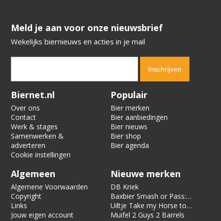
​​​​​​​Meld je aan voor onze nieuwsbrief
Wekelijks biernieuws en acties in je mail
Verification code:
2202
Biernet.nl
Populair
Over ons
Bier merken
Contact
Bier aanbiedingen
Werk & stages
Bier nieuws
Samenwerken &
Bier shop
adverteren
Bier agenda
Cookie instellingen
Algemeen
Nieuwe merken
Algemene Voorwaarden
DB Kriek
Copyright
Baxbier Smash or Pass:
Links
Strata
Uiltje Take my Horse to
Jouw eigen account
the Hotel Room
Muifel 2 Guys 2 Barrels