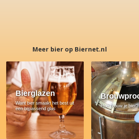
Meer bier op Biernet.nl
Bierglazen
Brouwpro
Want bier smaakt het best uit
Hoe brouw je bier?
een bijpassend glas