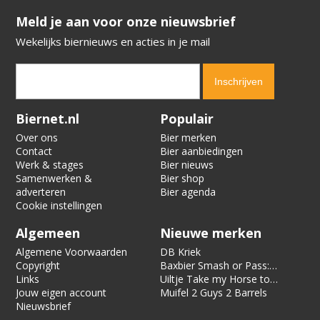
​​​​​​​Meld je aan voor onze nieuwsbrief
Wekelijks biernieuws en acties in je mail
Verification code:
2544
Biernet.nl
Populair
Over ons
Bier merken
Contact
Bier aanbiedingen
Werk & stages
Bier nieuws
Samenwerken &
Bier shop
adverteren
Bier agenda
Cookie instellingen
Algemeen
Nieuwe merken
Algemene Voorwaarden
DB Kriek
Copyright
Baxbier Smash or Pass:
Links
Strata
Uiltje Take my Horse to
Jouw eigen account
the Hotel Room
Muifel 2 Guys 2 Barrels
Nieuwsbrief