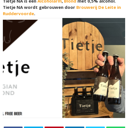
Tietje NA is een
Alcoholarm
,
Blond
met 0,5% alcohol.
Tietje NA wordt gebrouwen door
Brouwerij De Leite in
Ruddervoorde
.