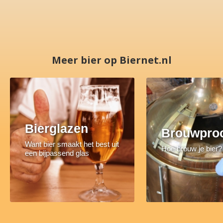
Meer bier op Biernet.nl
Bierglazen
Brouwpro
Want bier smaakt het best uit
Hoe brouw je bier?
een bijpassend glas