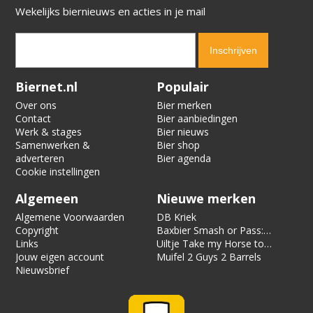
Wekelijks biernieuws en acties in je mail
Verification code:
7957
Biernet.nl
Populair
Over ons
Bier merken
Contact
Bier aanbiedingen
Werk & stages
Bier nieuws
Samenwerken &
Bier shop
adverteren
Bier agenda
Cookie instellingen
Algemeen
Nieuwe merken
Algemene Voorwaarden
DB Kriek
Copyright
Baxbier Smash or Pass:
Links
Strata
Uiltje Take my Horse to
Jouw eigen account
the Hotel Room
Muifel 2 Guys 2 Barrels
Nieuwsbrief