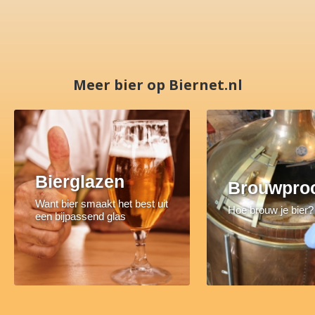
Meer bier op Biernet.nl
Bierglazen
Brouwpro
Want bier smaakt het best uit
Hoe brouw je bier?
een bijpassend glas