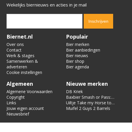
Wekelijks biernieuws en acties in je mail
Verification code:
3899
Biernet.nl
Populair
Over ons
Bier merken
Contact
Bier aanbiedingen
Werk & stages
Bier nieuws
Samenwerken &
Bier shop
adverteren
Bier agenda
Cookie instellingen
Algemeen
Nieuwe merken
Algemene Voorwaarden
DB Kriek
Copyright
Baxbier Smash or Pass:
Links
Strata
Uiltje Take my Horse to
Jouw eigen account
the Hotel Room
Muifel 2 Guys 2 Barrels
Nieuwsbrief