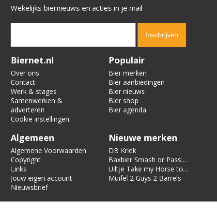
Wekelijks biernieuws en acties in je mail
Verification code:
9580
Biernet.nl
Populair
Over ons
Bier merken
Contact
Bier aanbiedingen
Werk & stages
Bier nieuws
Samenwerken &
Bier shop
adverteren
Bier agenda
Cookie instellingen
Algemeen
Nieuwe merken
Algemene Voorwaarden
DB Kriek
Copyright
Baxbier Smash or Pass:
Links
Strata
Uiltje Take my Horse to
Jouw eigen account
the Hotel Room
Muifel 2 Guys 2 Barrels
Nieuwsbrief