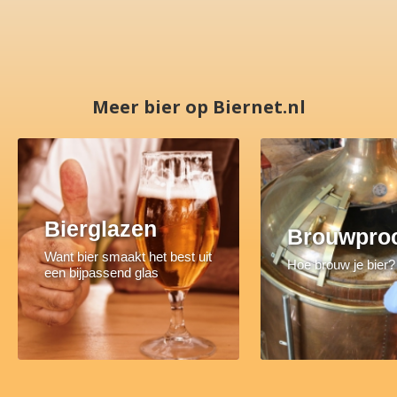
Meer bier op Biernet.nl
Bierglazen
Brouwpro
Want bier smaakt het best uit
Hoe brouw je bier?
een bijpassend glas