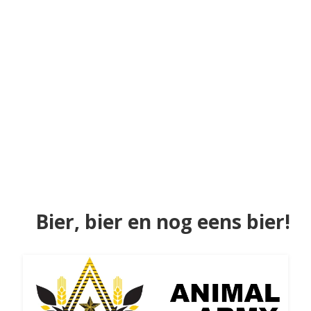
Bier, bier en nog eens bier!