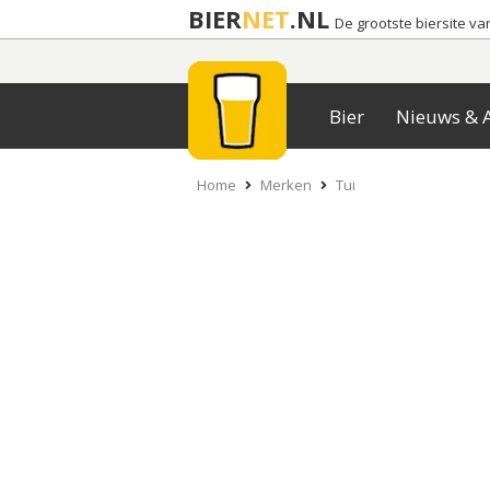
BIER
NET
.NL
De grootste biersite v
Bier
Nieuws & A
Home
Merken
Tui