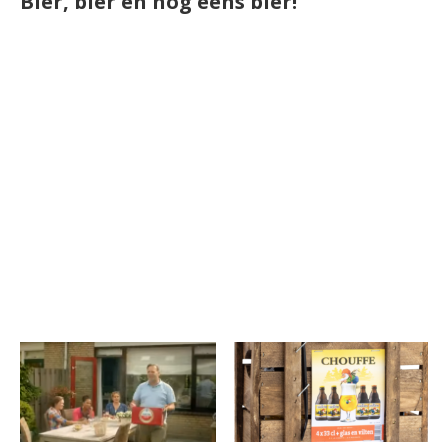
Bier, bier en nog eens bier!