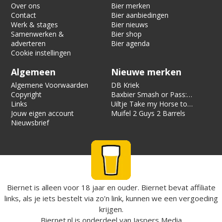
Over ons
Bier merken
Contact
Bier aanbiedingen
Werk & stages
Bier nieuws
Samenwerken &
Bier shop
adverteren
Bier agenda
Cookie instellingen
Algemeen
Nieuwe merken
Algemene Voorwaarden
DB Kriek
Copyright
Baxbier Smash or Pass:
Links
Strata
Uiltje Take my Horse to
Jouw eigen account
the Hotel Room
Muifel 2 Guys 2 Barrels
Nieuwsbrief
Biernet is alleen voor 18 jaar en ouder. Biernet bevat affiliate
links, als je iets bestelt via zo’n link, kunnen we een vergoeding
krijgen.
Biernet.nl
is onderdeel van
Jaspers Media