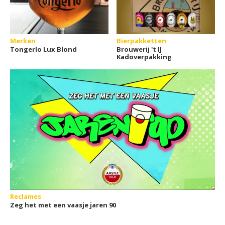
Merken
Bierpakketten
Tongerlo Lux Blond
Brouwerij 't IJ
Kadoverpakking
Reclames
Zeg het met een vaasje jaren 90