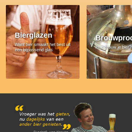
Bierglazen
Brouwpro
Want bier smaakt het best uit
Hoe brouw je bier?
een bijpassend glas