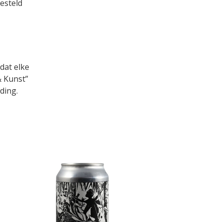
esteld
 dat elke
& Kunst”
ding.