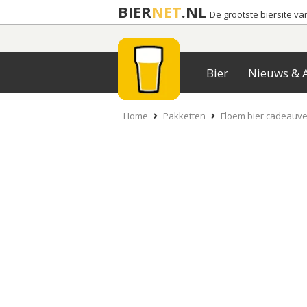
BIER
NET
.NL
De grootste biersite v
Bier
Nieuws & A
Home
Pakketten
Floem bier cadeauv