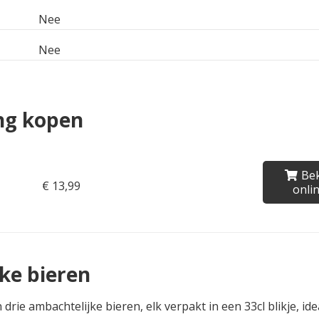
Nee
Nee
ng kopen
Bek
€ 13,99
onli
ke bieren
rie ambachtelijke bieren, elk verpakt in een 33cl blikje, id