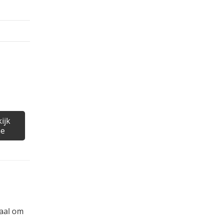
ijk
ne
eaal om