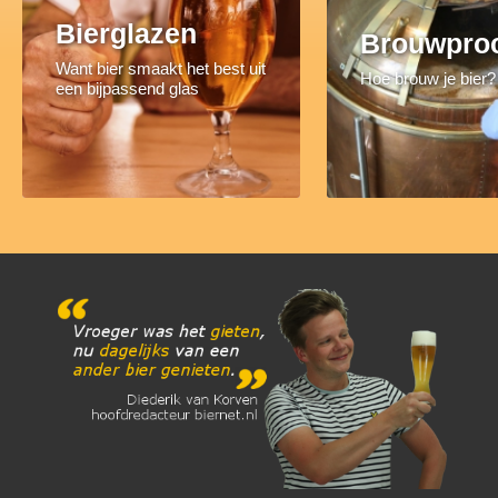
Bierglazen
Brouwpro
Want bier smaakt het best uit
Hoe brouw je bier?
een bijpassend glas