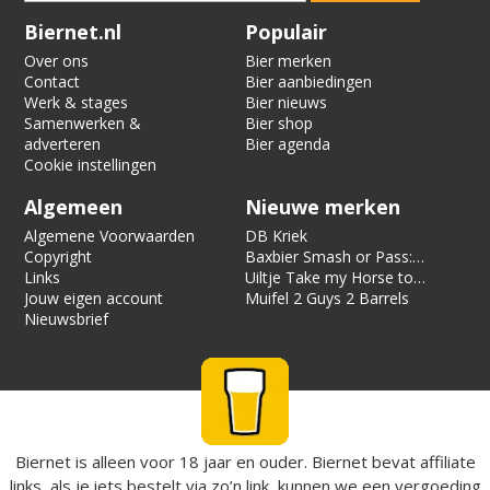
Verification code:
5792
Biernet.nl
Populair
Over ons
Bier merken
Contact
Bier aanbiedingen
Werk & stages
Bier nieuws
Samenwerken &
Bier shop
adverteren
Bier agenda
Cookie instellingen
Algemeen
Nieuwe merken
Algemene Voorwaarden
DB Kriek
Copyright
Baxbier Smash or Pass:
Links
Strata
Uiltje Take my Horse to
Jouw eigen account
the Hotel Room
Muifel 2 Guys 2 Barrels
Nieuwsbrief
Biernet is alleen voor 18 jaar en ouder. Biernet bevat affiliate
links, als je iets bestelt via zo’n link, kunnen we een vergoeding