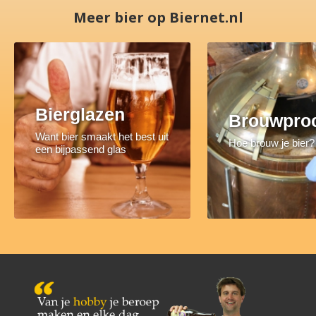
Meer bier op Biernet.nl
Bierglazen
Brouwpro
Want bier smaakt het best uit
Hoe brouw je bier?
een bijpassend glas