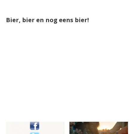
Bier, bier en nog eens bier!