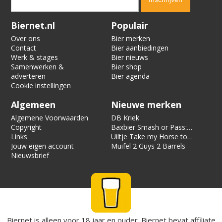
Verification code:
9778
Biernet.nl
Populair
Over ons
Bier merken
Contact
Bier aanbiedingen
Werk & stages
Bier nieuws
Samenwerken &
Bier shop
adverteren
Bier agenda
Cookie instellingen
Algemeen
Nieuwe merken
Algemene Voorwaarden
DB Kriek
Copyright
Baxbier Smash or Pass:
Links
Strata
Uiltje Take my Horse to
Jouw eigen account
the Hotel Room
Muifel 2 Guys 2 Barrels
Nieuwsbrief
Biernet is alleen voor 18 jaar en ouder. Biernet bevat affiliate