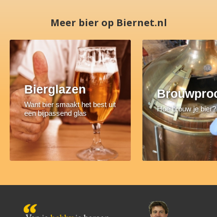
Meer bier op Biernet.nl
Bierglazen
Brouwpro
Want bier smaakt het best uit
Hoe brouw je bier?
een bijpassend glas