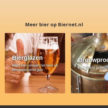
Meer bier op Biernet.nl
Bierglazen
Brouwpro
Want bier smaakt het best uit
Hoe brouw je bier?
een bijpassend glas