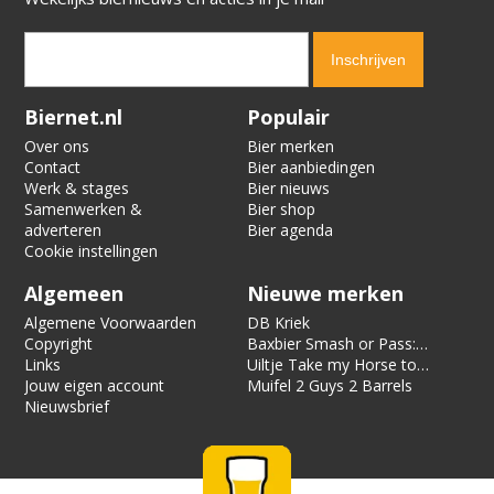
Verification code:
2623
Biernet.nl
Populair
Over ons
Bier merken
Contact
Bier aanbiedingen
Werk & stages
Bier nieuws
Samenwerken &
Bier shop
adverteren
Bier agenda
Cookie instellingen
Algemeen
Nieuwe merken
Algemene Voorwaarden
DB Kriek
Copyright
Baxbier Smash or Pass:
Links
Strata
Uiltje Take my Horse to
Jouw eigen account
the Hotel Room
Muifel 2 Guys 2 Barrels
Nieuwsbrief