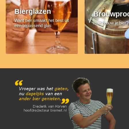
Bierglazen
Brouwpro
Want bier smaakt het best uit
Hoe brouw je bier?
een bijpassend glas