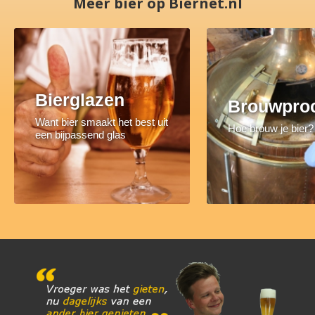
Meer bier op Biernet.nl
Bierglazen
Brouwpro
Want bier smaakt het best uit
Hoe brouw je bier?
een bijpassend glas