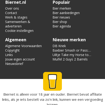
Verification code:
7392
Biernet.nl
Populair
Over ons
Bier merken
Contact
Bier aanbiedingen
Werk & stages
Bier nieuws
Samenwerken &
Bier shop
adverteren
Bier agenda
Cookie instellingen
Algemeen
Nieuwe merken
Algemene Voorwaarden
DB Kriek
Copyright
Baxbier Smash or Pass:
Links
Strata
Uiltje Take my Horse to
Jouw eigen account
the Hotel Room
Muifel 2 Guys 2 Barrels
Nieuwsbrief
Biernet is alleen voor 18 jaar en ouder. Biernet bevat affiliate
links, als je iets bestelt via zo’n link, kunnen we een vergoeding
krijgen.