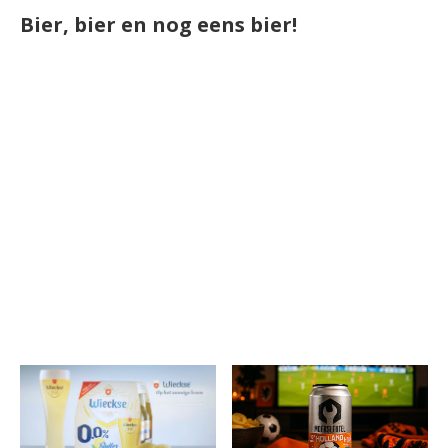
Bier, bier en nog eens bier!