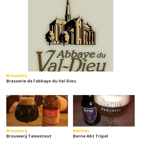
Brouwerij
Brasserie de l'abbaye du Val-Dieu
Brouwerij
Merken
Brouwerij Tamesteut
Berne Abt Tripel