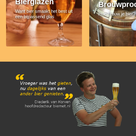
Bierglazen
Brouwpro
Want bier smaakt het best uit
Hoe brouw je bier?
een bijpassend glas