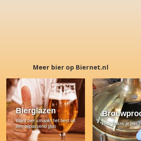
Meer bier op Biernet.nl
Bierglazen
Brouwpro
Want bier smaakt het best uit
Hoe brouw je bier?
een bijpassend glas