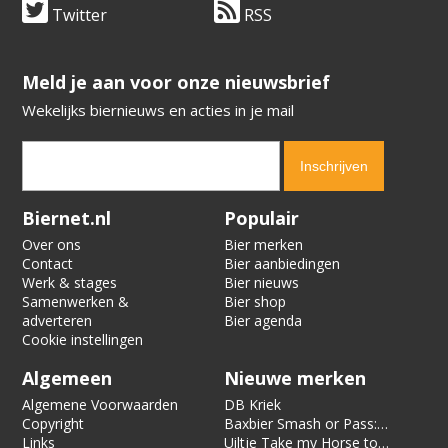
Twitter
RSS
​​​​​​​Meld je aan voor onze nieuwsbrief
Wekelijks biernieuws en acties in je mail
Verification code:
8576
Biernet.nl
Populair
Over ons
Bier merken
Contact
Bier aanbiedingen
Werk & stages
Bier nieuws
Samenwerken &
Bier shop
adverteren
Bier agenda
Cookie instellingen
Algemeen
Nieuwe merken
Algemene Voorwaarden
DB Kriek
Copyright
Baxbier Smash or Pass:
Links
Strata
Uiltje Take my Horse to