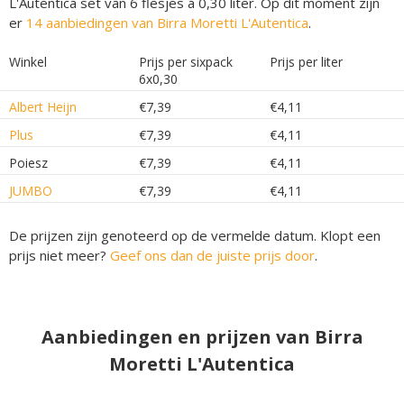
L'Autentica set van 6 flesjes á 0,30 liter. Op dit moment zijn
er
14 aanbiedingen van Birra Moretti L'Autentica
.
Winkel
Prijs per sixpack
Prijs per liter
6x0,30
Albert Heijn
€7,39
€4,11
Plus
€7,39
€4,11
Poiesz
€7,39
€4,11
JUMBO
€7,39
€4,11
De prijzen zijn genoteerd op de vermelde datum. Klopt een
prijs niet meer?
Geef ons dan de juiste prijs door
.
Aanbiedingen en prijzen van Birra
Moretti L'Autentica