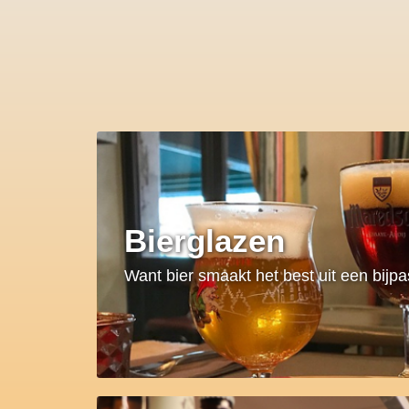
Bierglazen
Want bier smaakt het best uit een bijp