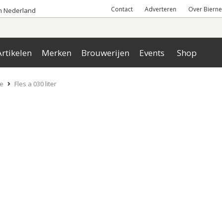
Contact
Adverteren
Over Bierne
an Nederland
rtikelen
Merken
Brouwerijen
Events
Shop
re
Fles a 030 liter