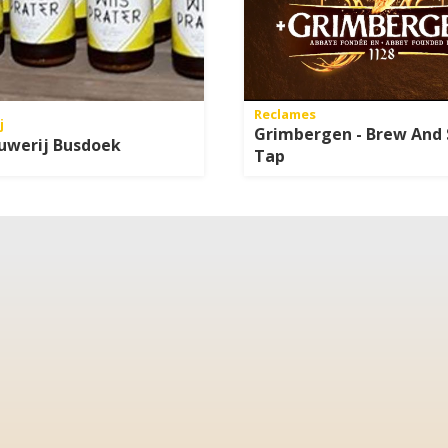
Reclames
j
Grimbergen - Brew And 
uwerij Busdoek
Tap