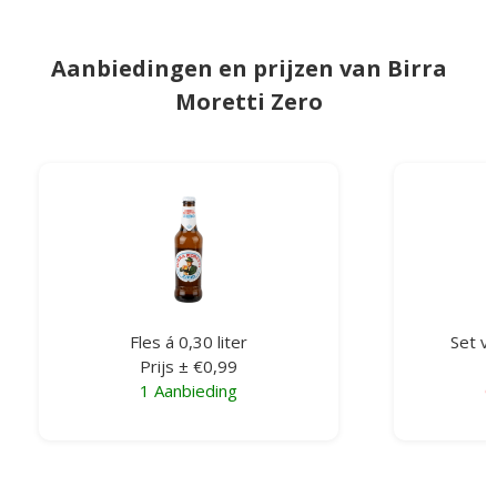
Aanbiedingen en prijzen van Birra
Moretti Zero
Fles á 0,30 liter
Set va
Prijs ± €0,99
1 Aanbieding
G