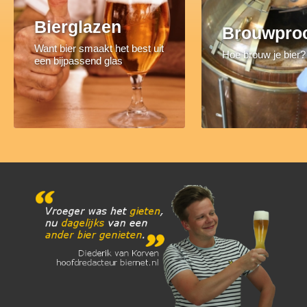
Bierglazen
Brouwpro
Want bier smaakt het best uit
Hoe brouw je bier?
een bijpassend glas