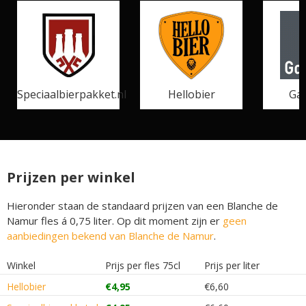
Speciaalbierpakket.nl
Hellobier
Gal
Prijzen per winkel
Hieronder staan de standaard prijzen van een Blanche de
Namur fles á 0,75 liter. Op dit moment zijn er
geen
aanbiedingen bekend van Blanche de Namur
.
Winkel
Prijs per fles 75cl
Prijs per liter
Hellobier
€4,95
€6,60