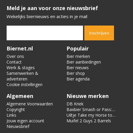
​​​​​​​Meld je aan voor onze nieuwsbrief
Wekelijks biernieuws en acties in je mail
Verification code:
6732
Biernet.nl
Populair
Over ons
Bier merken
Contact
Bier aanbiedingen
Werk & stages
Bier nieuws
Samenwerken &
Bier shop
adverteren
Bier agenda
Cookie instellingen
Algemeen
Nieuwe merken
Algemene Voorwaarden
DB Kriek
Copyright
Baxbier Smash or Pass:
Links
Strata
Uiltje Take my Horse to
Jouw eigen account
the Hotel Room
Muifel 2 Guys 2 Barrels
Nieuwsbrief