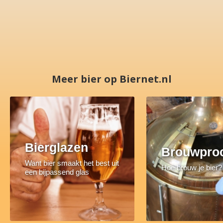
Meer bier op Biernet.nl
Bierglazen
Brouwpro
Want bier smaakt het best uit
Hoe brouw je bier?
een bijpassend glas