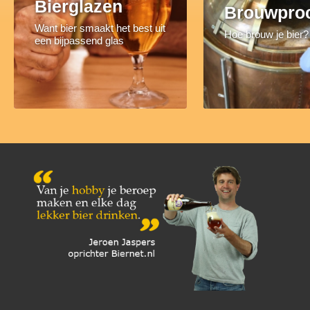
Bierglazen
Brouwpro
Want bier smaakt het best uit
Hoe brouw je bier?
een bijpassend glas