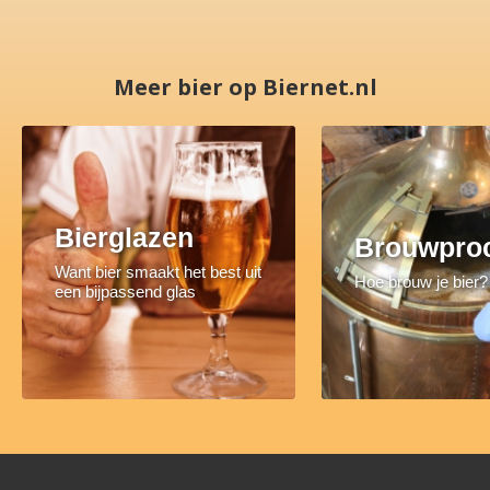
Meer bier op Biernet.nl
Bierglazen
Brouwpro
Want bier smaakt het best uit
Hoe brouw je bier?
een bijpassend glas