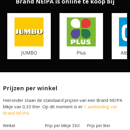
Brand NEIPA is online te koop bij
JUMBO
Plus
Albe
Prijzen per winkel
Hieronder staan de standaard prijzen van een Brand NEIPA
blikje van 0,33 liter. Op dit moment is er
1 aanbieding van
Brand NEIPA
.
Winkel
Prijs per blikje 33cl
Prijs per liter