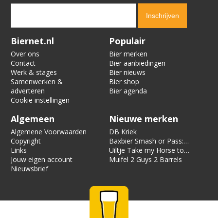
Verification code:
5129
Biernet.nl
Populair
Over ons
Bier merken
Contact
Bier aanbiedingen
Werk & stages
Bier nieuws
Samenwerken &
Bier shop
adverteren
Bier agenda
Cookie instellingen
Algemeen
Nieuwe merken
Algemene Voorwaarden
DB Kriek
Copyright
Baxbier Smash or Pass:
Links
Strata
Uiltje Take my Horse to
Jouw eigen account
the Hotel Room
Muifel 2 Guys 2 Barrels
Nieuwsbrief