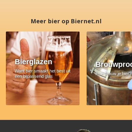
Meer bier op Biernet.nl
Bierglazen
Brouwpro
Want bier smaakt het best uit
Hoe brouw je bier?
een bijpassend glas