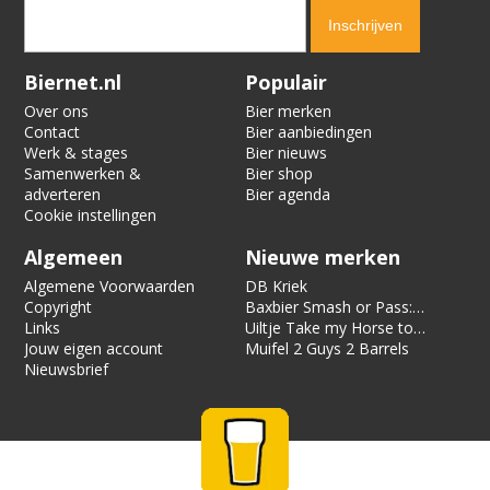
Verification code:
5600
Biernet.nl
Populair
Over ons
Bier merken
Contact
Bier aanbiedingen
Werk & stages
Bier nieuws
Samenwerken &
Bier shop
adverteren
Bier agenda
Cookie instellingen
Algemeen
Nieuwe merken
Algemene Voorwaarden
DB Kriek
Copyright
Baxbier Smash or Pass:
Links
Strata
Uiltje Take my Horse to
Jouw eigen account
the Hotel Room
Muifel 2 Guys 2 Barrels
Nieuwsbrief