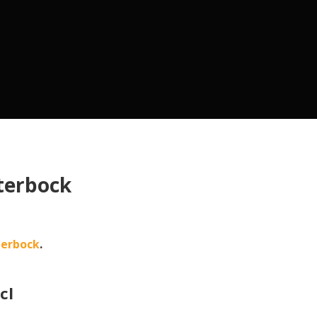
terbock
terbock
.
cl