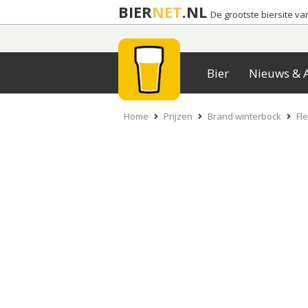
BIER
NET
.NL
De grootste biersite v
Bier
Nieuws & A
Home
Prijzen
Brand winterbock
Fle