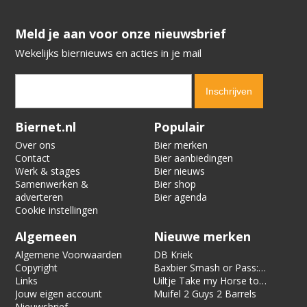
​​​​​​​Meld je aan voor onze nieuwsbrief
Wekelijks biernieuws en acties in je mail
Verification code:
9318
Biernet.nl
Populair
Over ons
Bier merken
Contact
Bier aanbiedingen
Werk & stages
Bier nieuws
Samenwerken &
Bier shop
adverteren
Bier agenda
Cookie instellingen
Algemeen
Nieuwe merken
Algemene Voorwaarden
DB Kriek
Copyright
Baxbier Smash or Pass:
Links
Strata
Uiltje Take my Horse to
Jouw eigen account
the Hotel Room
Muifel 2 Guys 2 Barrels
Nieuwsbrief