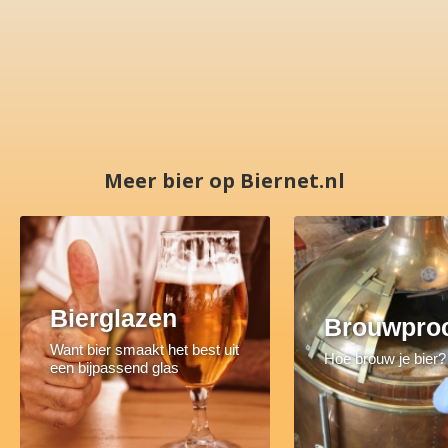
Meer bier op Biernet.nl
Bierglazen
Brouwpro
Want bier smaakt het best uit
Hoe brouw je bier?
een bijpassend glas