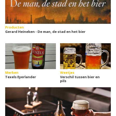
Producten
Gerard Heineken - De man, de stad en het bier
Merken
Weetjes
Texels Eyerlander
Verschil tussen bier en
pils