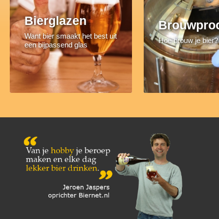
Bierglazen
Brouwpro
Want bier smaakt het best uit
Hoe brouw je bier?
een bijpassend glas