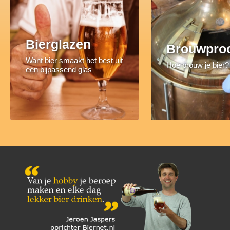
Bierglazen
Brouwpro
Want bier smaakt het best uit
Hoe brouw je bier?
een bijpassend glas