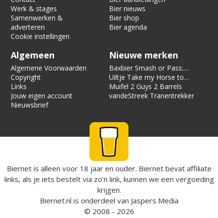
Werk & stages
Bier nieuws
Samenwerken &
Bier shop
adverteren
Bier agenda
Cookie instellingen
Algemeen
Nieuwe merken
Algemene Voorwaarden
Baxbier Smash or Pass:
Copyright
Strata
Uiltje Take my Horse to
Links
the Hotel Room
Muifel 2 Guys 2 Barrels
Jouw eigen account
vandeStreek Tranentrekker
Nieuwsbrief
Biernet is alleen voor 18 jaar en ouder. Biernet bevat affiliate
links, als je iets bestelt via zo’n link, kunnen we een vergoeding
krijgen.
Biernet.nl
is onderdeel van
Jaspers Media
© 2008 - 2026