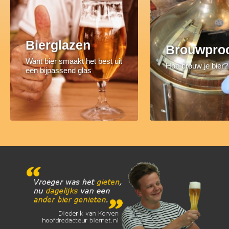
Bierglazen
Brouwpro
Want bier smaakt het best uit
Hoe brouw je bier?
een bijpassend glas