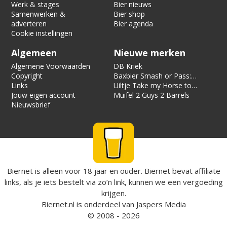
Werk & stages
Bier nieuws
Samenwerken &
Bier shop
adverteren
Bier agenda
Cookie instellingen
Algemeen
Nieuwe merken
Algemene Voorwaarden
DB Kriek
Copyright
Baxbier Smash or Pass:
Links
Strata
Uiltje Take my Horse to
Jouw eigen account
the Hotel Room
Muifel 2 Guys 2 Barrels
Nieuwsbrief
Biernet is alleen voor 18 jaar en ouder. Biernet bevat affiliate
links, als je iets bestelt via zo’n link, kunnen we een vergoeding
krijgen.
Biernet.nl
is onderdeel van
Jaspers Media
© 2008 - 2026