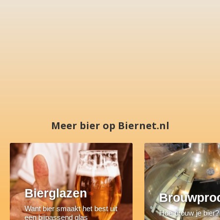
Meer bier op Biernet.nl
Bierglazen
Brouwpro
Want bier smaakt het best uit
Hoe brouw je bier?
een bijpassend glas