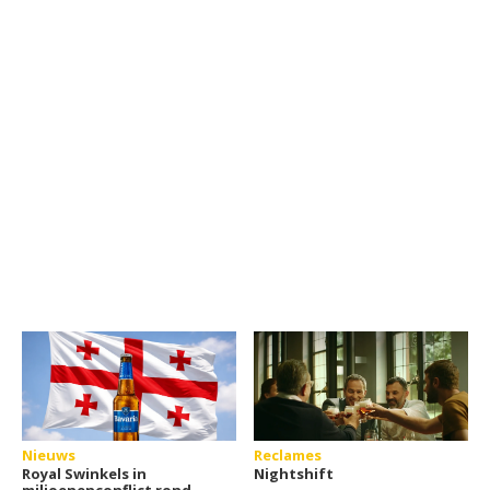
Nieuws
Reclames
Royal Swinkels in
Nightshift
miljoenenconflict rond