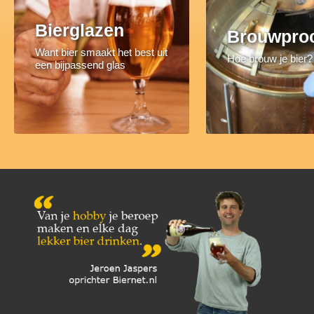
Bierglazen
Brouwpro
Want bier smaakt het best uit
Hoe brouw je bier?
een bijpassend glas