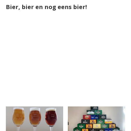
Bier, bier en nog eens bier!