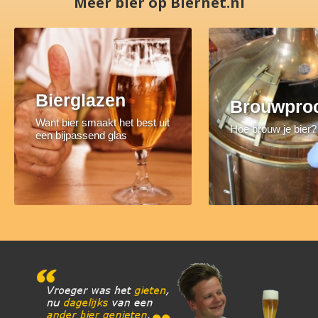
Meer bier op Biernet.nl
Bierglazen
Brouwpro
Want bier smaakt het best uit
Hoe brouw je bier?
een bijpassend glas