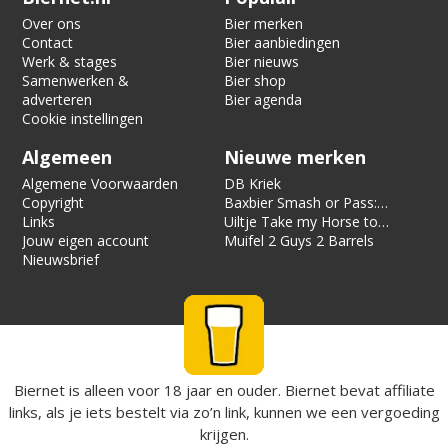
Over ons
Bier merken
Contact
Bier aanbiedingen
Werk & stages
Bier nieuws
Samenwerken &
Bier shop
adverteren
Bier agenda
Cookie instellingen
Algemeen
Nieuwe merken
Algemene Voorwaarden
DB Kriek
Copyright
Baxbier Smash or Pass:
Links
Strata
Uiltje Take my Horse to
Jouw eigen account
the Hotel Room
Muifel 2 Guys 2 Barrels
Nieuwsbrief
Biernet is alleen voor 18 jaar en ouder. Biernet bevat affiliate
links, als je iets bestelt via zo’n link, kunnen we een vergoeding
krijgen.