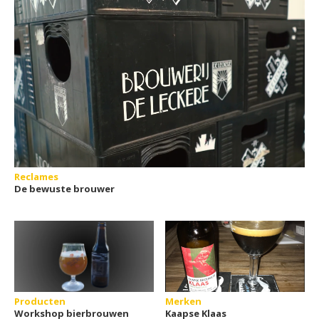
Reclames
De bewuste brouwer
Producten
Merken
Workshop bierbrouwen
Kaapse Klaas