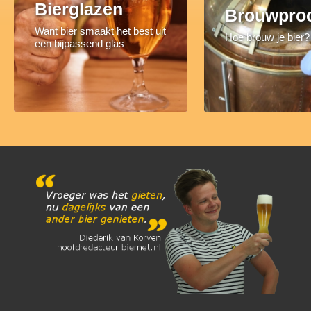
Bierglazen
Brouwpro
Want bier smaakt het best uit
Hoe brouw je bier?
een bijpassend glas