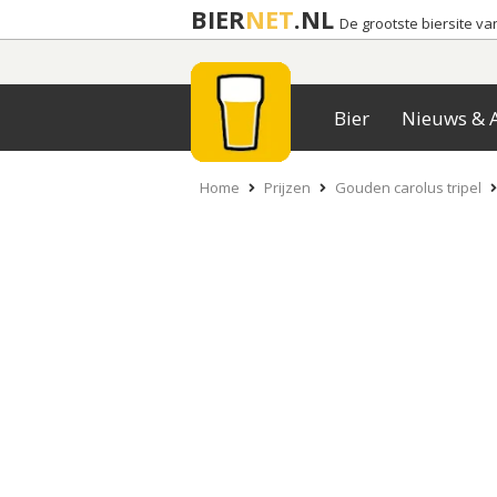
BIER
NET
.NL
De grootste biersite v
Bier
Nieuws & A
Home
Prijzen
Gouden carolus tripel