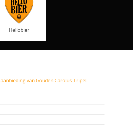
Hellobier
 aanbieding van Gouden Carolus Tripel
.