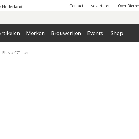
Contact
Adverteren
Over Bierne
an Nederland
rtikelen
Merken
Brouwerijen
Events
Shop
Fles a 075 liter