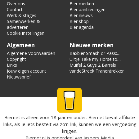
Over ons
Bier merken
Contact
Bier aanbiedingen
Werk & stages
Bier nieuws
Samenwerken &
Bier shop
adverteren
Bier agenda
Cookie instellingen
Algemeen
Nieuwe merken
Algemene Voorwaarden
Baxbier Smash or Pass:
Copyright
Strata
Uiltje Take my Horse to
Links
the Hotel Room
Muifel 2 Guys 2 Barrels
Jouw eigen account
vandeStreek Tranentrekker
Nieuwsbrief
Biernet is alleen voor 18 jaar en ouder. Biernet bevat affiliate
links, als je iets bestelt via zo’n link, kunnen we een vergoeding
krijgen.
Biernet.nl
is onderdeel van
Jaspers Media