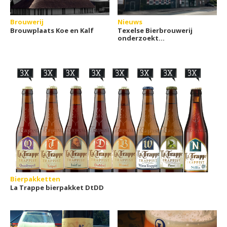
Brouwerij
Nieuws
Brouwplaats Koe en Kalf
Texelse Bierbrouwerij
onderzoekt
samenwerking voor
duurzame
warmtevoorziening
Bierpakketten
La Trappe bierpakket DtDD