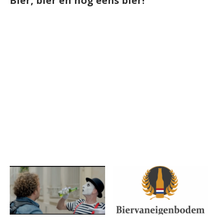
Bier, bier en nog eens bier!