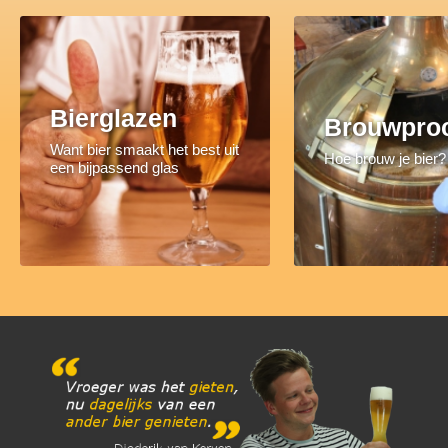
Bierglazen
Brouwpro
Want bier smaakt het best uit
Hoe brouw je bier?
een bijpassend glas