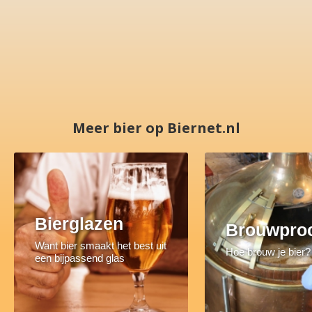
Meer bier op Biernet.nl
Bierglazen
Brouwpro
Want bier smaakt het best uit
Hoe brouw je bier?
een bijpassend glas