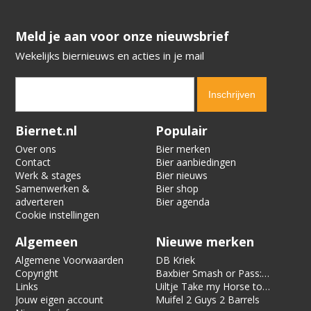
​​​​​​​Meld je aan voor onze nieuwsbrief
Wekelijks biernieuws en acties in je mail
Verification code:
8562
Biernet.nl
Populair
Over ons
Bier merken
Contact
Bier aanbiedingen
Werk & stages
Bier nieuws
Samenwerken &
Bier shop
adverteren
Bier agenda
Cookie instellingen
Algemeen
Nieuwe merken
Algemene Voorwaarden
DB Kriek
Copyright
Baxbier Smash or Pass:
Links
Strata
Uiltje Take my Horse to
Jouw eigen account
the Hotel Room
Muifel 2 Guys 2 Barrels