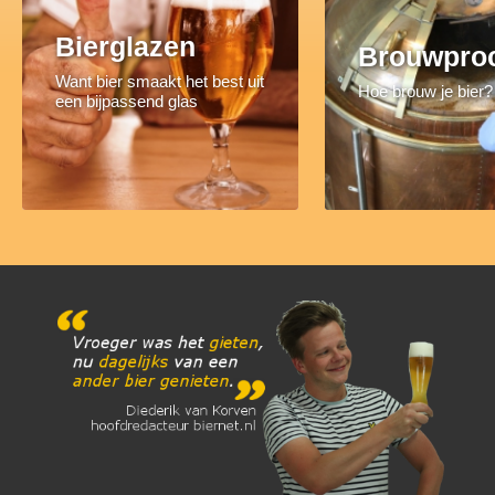
Bierglazen
Brouwpro
Want bier smaakt het best uit
Hoe brouw je bier?
een bijpassend glas