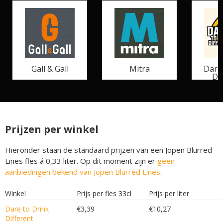
Gall & Gall
Mitra
Dare
Di
Prijzen per winkel
Hieronder staan de standaard prijzen van een Jopen Blurred
Lines fles á 0,33 liter. Op dit moment zijn er
geen
aanbiedingen bekend van Jopen Blurred Lines
.
Winkel
Prijs per fles 33cl
Prijs per liter
Dare to Drink
€3,39
€10,27
Different