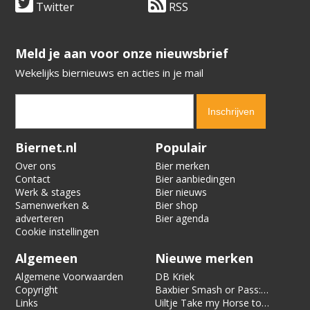
Twitter
RSS
​​​​​​​Meld je aan voor onze nieuwsbrief
Wekelijks biernieuws en acties in je mail
Verification code:
2778
Biernet.nl
Populair
Over ons
Bier merken
Contact
Bier aanbiedingen
Werk & stages
Bier nieuws
Samenwerken &
Bier shop
adverteren
Bier agenda
Cookie instellingen
Algemeen
Nieuwe merken
Algemene Voorwaarden
DB Kriek
Copyright
Baxbier Smash or Pass:
Links
Strata
Uiltje Take my Horse to