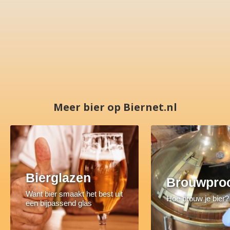
Meer bier op Biernet.nl
Bierglazen
Brouwpro
Want bier smaakt het best uit
Hoe brouw je bier?
een bijpassend glas