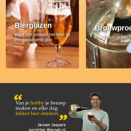
Bierglazen
Brouwpro
Want bier smaakt het best uit
Hoe brouw je bier?
een bijpassend glas