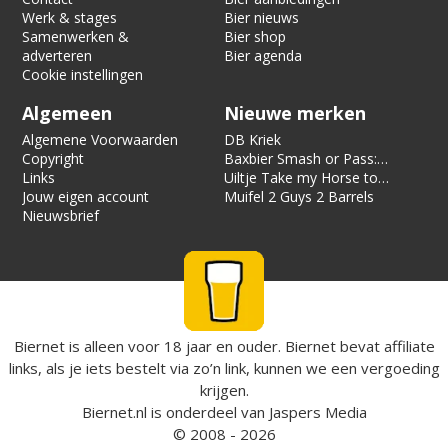
Werk & stages
Bier nieuws
Samenwerken &
Bier shop
adverteren
Bier agenda
Cookie instellingen
Algemeen
Nieuwe merken
Algemene Voorwaarden
DB Kriek
Copyright
Baxbier Smash or Pass:
Links
Strata
Uiltje Take my Horse to
Jouw eigen account
the Hotel Room
Muifel 2 Guys 2 Barrels
Nieuwsbrief
Biernet is alleen voor 18 jaar en ouder. Biernet bevat affiliate
links, als je iets bestelt via zo’n link, kunnen we een vergoeding
krijgen.
Biernet.nl
is onderdeel van
Jaspers Media
© 2008 - 2026