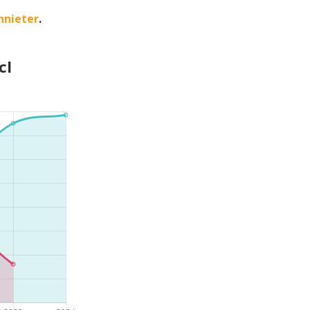
nnieter
.
cl