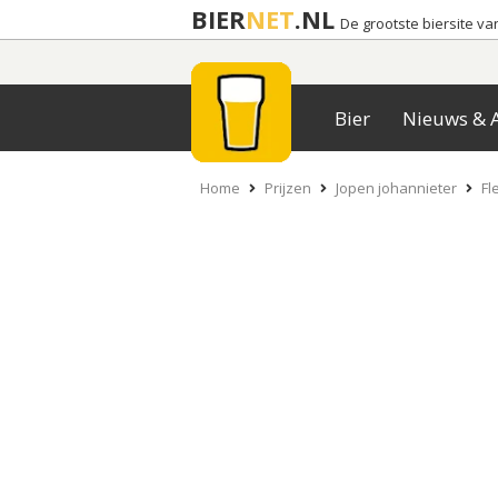
BIER
NET
.NL
De grootste biersite v
Bier
Nieuws & A
Home
Prijzen
Jopen johannieter
Fl