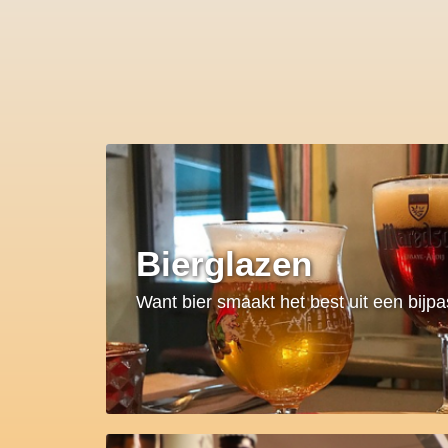
Bierglazen
Want bier smaakt het best uit een bijp