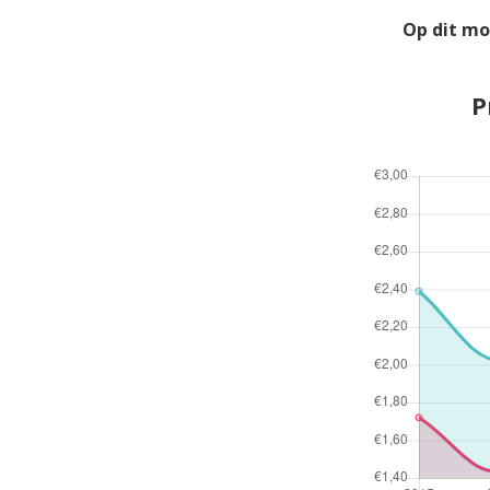
Op dit mo
P