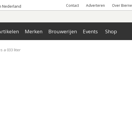
Contact
Adverteren
Over Bierne
an Nederland
rtikelen
Merken
Brouwerijen
Events
Shop
es a 033 liter