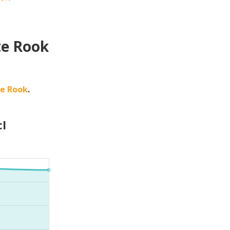
te Rook
te Rook
.
cl