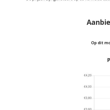
Aanbie
Op dit m
P