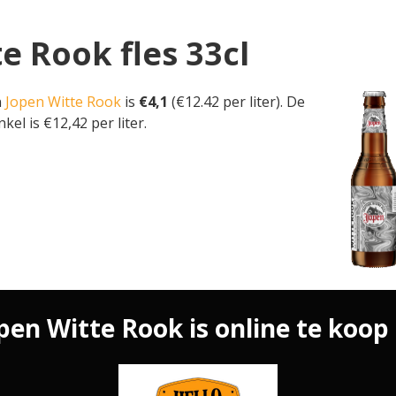
te Rook fles 33cl
n
Jopen Witte Rook
is
€4,1
(€12.42 per liter). De
kel is €12,42 per liter.
pen Witte Rook is online te koop 