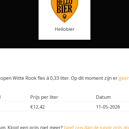
Hellobier
open Witte Rook fles á 0,33 liter. Op dit moment zijn er
geen
l
Prijs per liter
Datum
€12,42
11-05-2026
um. Klopt een prijs niet meer?
Geef ons dan de juiste prijs d