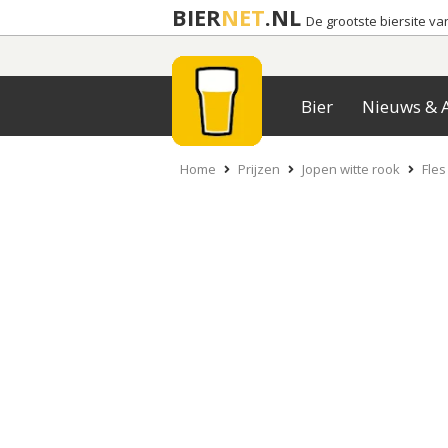
BIER
NET
.NL
De grootste biersite v
Bier
Nieuws & A
Home
Prijzen
Jopen witte rook
Fles