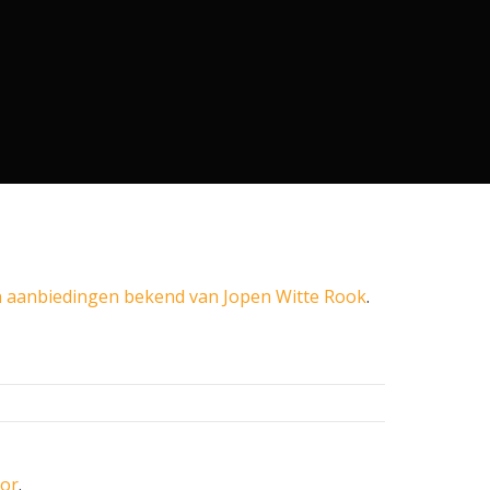
 aanbiedingen bekend van Jopen Witte Rook
.
oor
.