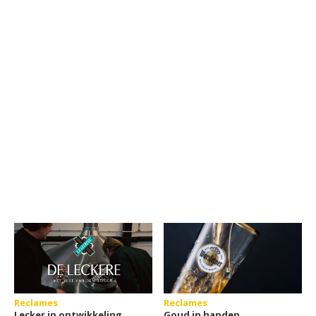
Reclames
Reclames
Lecker in ontwikkeling
Goud in handen