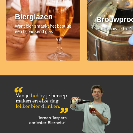
Bierglazen
Brouwpro
Want bier smaakt het best uit
Hoe brouw je bier?
een bijpassend glas