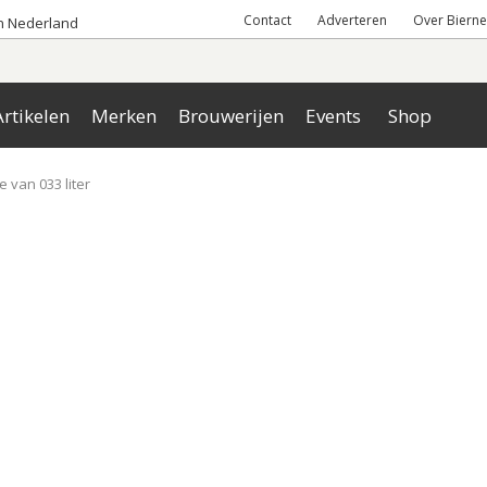
Contact
Adverteren
Over Bierne
an Nederland
rtikelen
Merken
Brouwerijen
Events
Shop
je van 033 liter