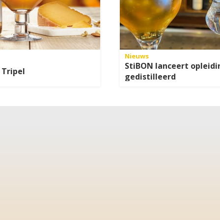
Nieuws
StiBON lanceert opleidi
Tripel
gedistilleerd