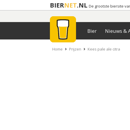
BIER
NET
.NL
De grootste biersite v
Bier
Nieuws & A
Home
Prijzen
Kees pale ale citra