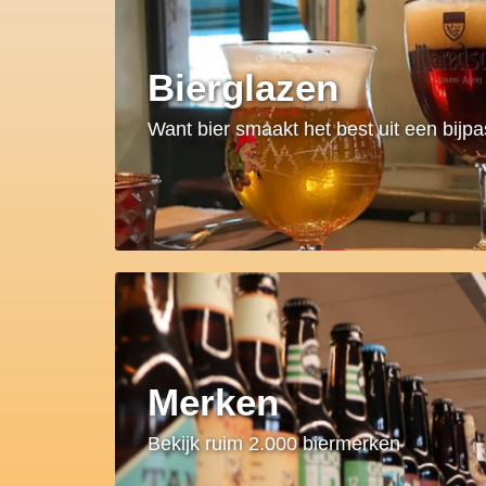
Bierglazen
Want bier smaakt het best uit een bijp
Merken
Bekijk ruim 2.000 biermerken