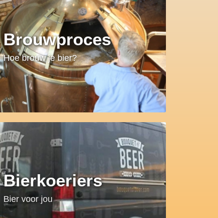
Brouwproces
Hoe brouw je bier?
Bierkoeriers
Bier voor jou