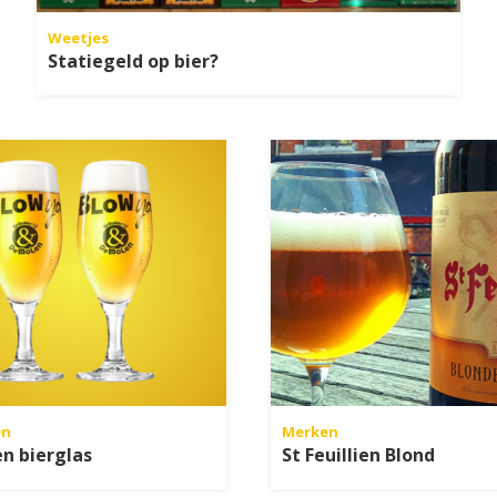
Weetjes
Statiegeld op bier?
en
Merken
n bierglas
St Feuillien Blond