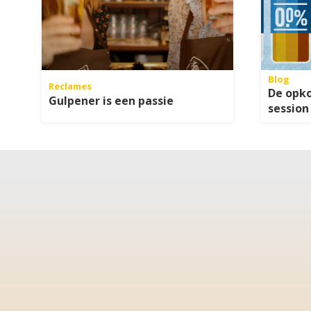
Blog
Reclames
De opko
Gulpener is een passie
session