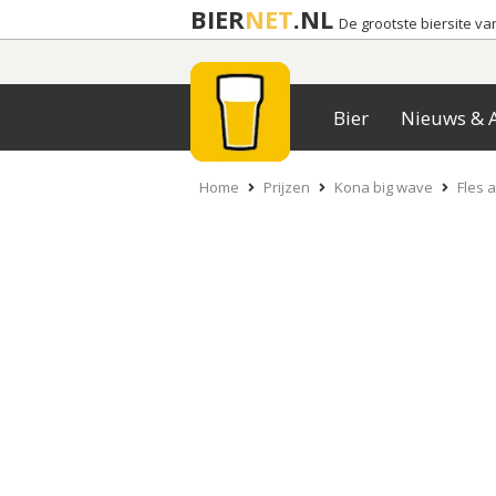
BIER
NET
.NL
De grootste biersite v
Bier
Nieuws & A
Home
Prijzen
Kona big wave
Fles a