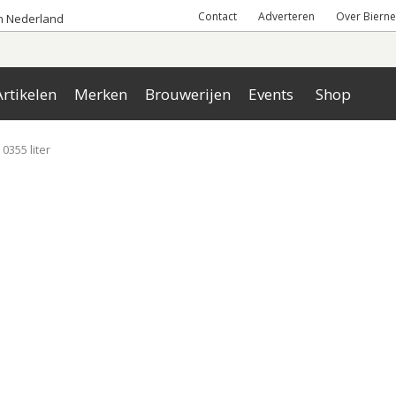
Contact
Adverteren
Over Bierne
an Nederland
rtikelen
Merken
Brouwerijen
Events
Shop
 0355 liter