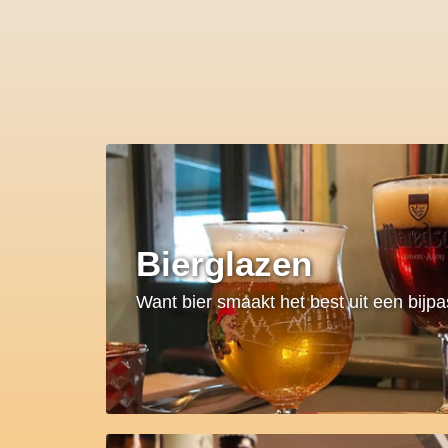
Bierglazen
Want bier smaakt het best uit een bijp