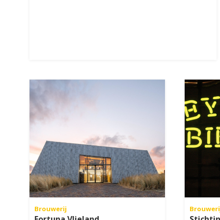
Brouwerij
Brouweri
Fortuna Vlieland
Stichti