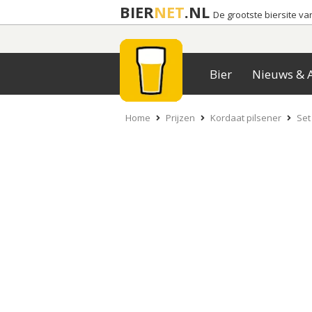
BIER
NET
.NL
De grootste biersite v
Bier
Nieuws & A
Home
Prijzen
Kordaat pilsener
Set 