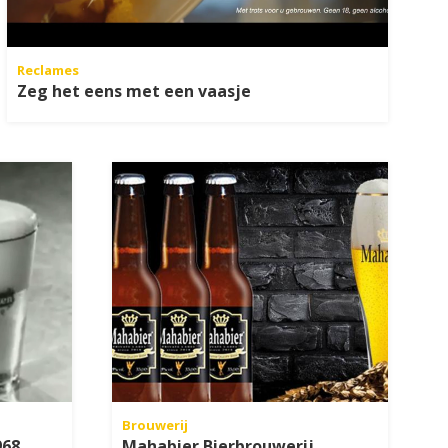
Reclames
Zeg het eens met een vaasje
Brouwerij
968
Mahabier Bierbrouwerij