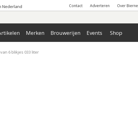
Contact
Adverteren
Over Bierne
an Nederland
rtikelen
Merken
Brouwerijen
Events
Shop
van 6 blikjes 033 liter