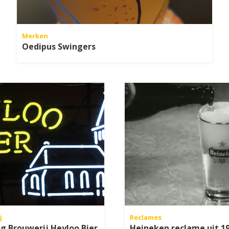
Merken
Oedipus Swingers
j
Reclames
ng Brouwerij Heyloo Bier
Heineken reclame uit 1