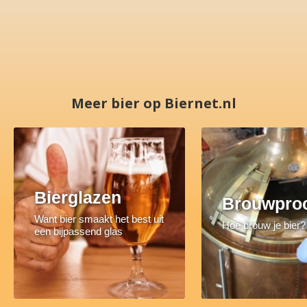
Meer bier op Biernet.nl
Bierglazen
Brouwpro
Want bier smaakt het best uit
Hoe brouw je bier?
een bijpassend glas