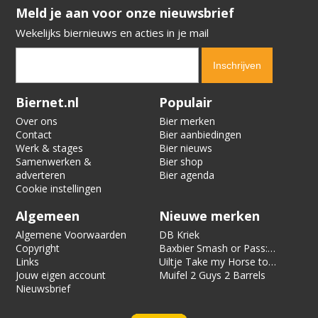
​​​​​​​Meld je aan voor onze nieuwsbrief
Wekelijks biernieuws en acties in je mail
Verification code:
3746
Biernet.nl
Populair
Over ons
Bier merken
Contact
Bier aanbiedingen
Werk & stages
Bier nieuws
Samenwerken &
Bier shop
adverteren
Bier agenda
Cookie instellingen
Algemeen
Nieuwe merken
Algemene Voorwaarden
DB Kriek
Copyright
Baxbier Smash or Pass:
Links
Strata
Uiltje Take my Horse to
Jouw eigen account
the Hotel Room
Muifel 2 Guys 2 Barrels
Nieuwsbrief