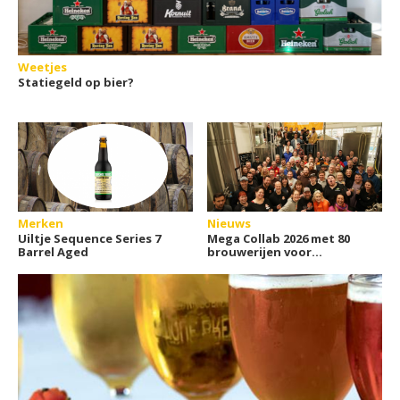
Weetjes
Statiegeld op bier?
Merken
Nieuws
Uiltje Sequence Series 7
Mega Collab 2026 met 80
Barrel Aged
brouwerijen voor
Stichting ALS