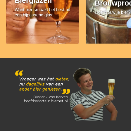
Bierglazen
Brouwpro
Want bier smaakt het best uit
Hoe brouw je bier?
een bijpassend glas