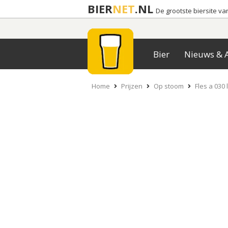
BIER
NET
.NL
De grootste biersite v
Bier
Nieuws & A
Home
Prijzen
Op stoom
Fles a 030 l