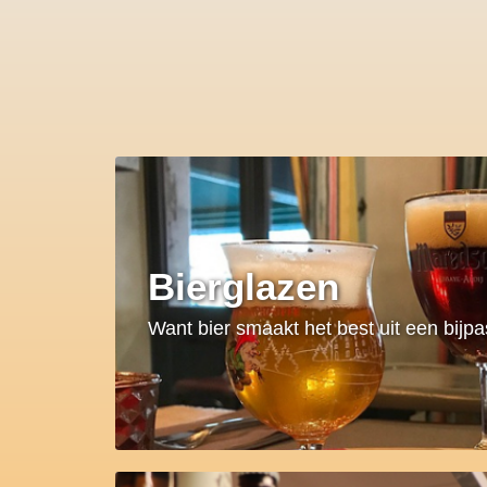
Bierglazen
Want bier smaakt het best uit een bijp