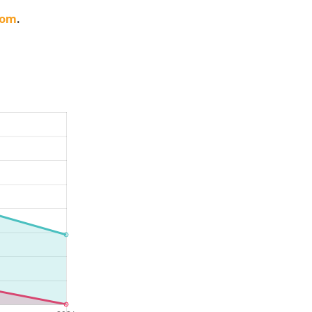
oom
.