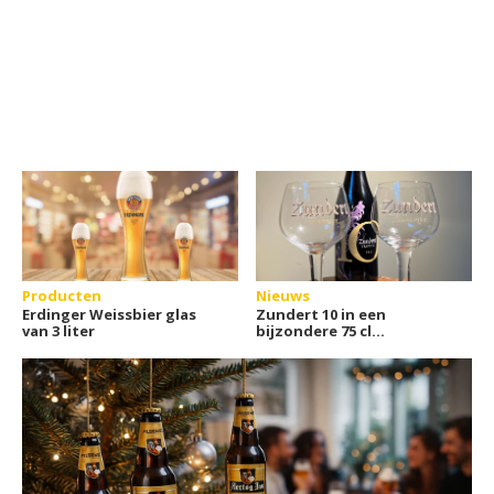
Producten
Nieuws
Erdinger Weissbier glas
Zundert 10 in een
van 3 liter
bijzondere 75 cl
jaargangsfles