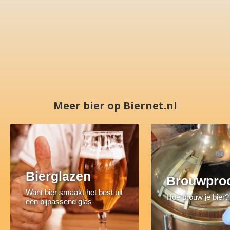
Meer bier op Biernet.nl
Bierglazen
Brouwpro
Want bier smaakt het best uit
Hoe brouw je bier?
een bijpassend glas