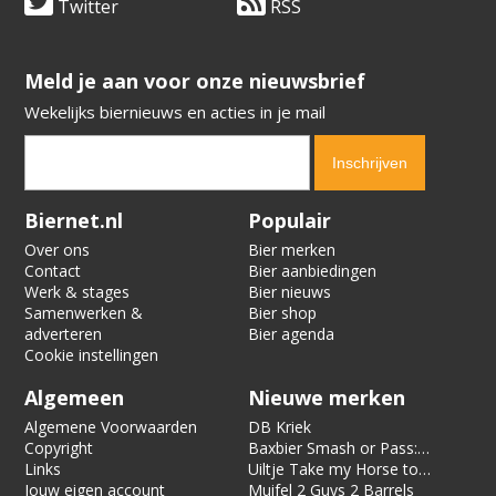
Twitter
RSS
​​​​​​​Meld je aan voor onze nieuwsbrief
Wekelijks biernieuws en acties in je mail
Verification code:
4311
Biernet.nl
Populair
Over ons
Bier merken
Contact
Bier aanbiedingen
Werk & stages
Bier nieuws
Samenwerken &
Bier shop
adverteren
Bier agenda
Cookie instellingen
Algemeen
Nieuwe merken
Algemene Voorwaarden
DB Kriek
Copyright
Baxbier Smash or Pass:
Links
Strata
Uiltje Take my Horse to
Jouw eigen account
the Hotel Room
Muifel 2 Guys 2 Barrels