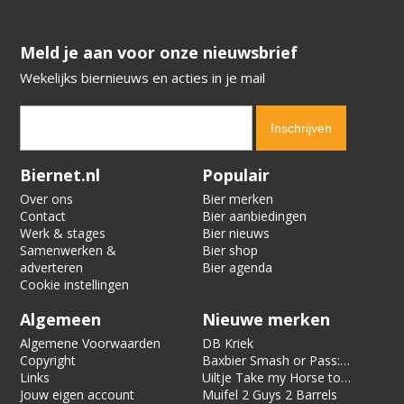
​​​​​​​Meld je aan voor onze nieuwsbrief
Wekelijks biernieuws en acties in je mail
Verification code:
2814
Biernet.nl
Populair
Over ons
Bier merken
Contact
Bier aanbiedingen
Werk & stages
Bier nieuws
Samenwerken &
Bier shop
adverteren
Bier agenda
Cookie instellingen
Algemeen
Nieuwe merken
Algemene Voorwaarden
DB Kriek
Copyright
Baxbier Smash or Pass:
Links
Strata
Uiltje Take my Horse to
Jouw eigen account
the Hotel Room
Muifel 2 Guys 2 Barrels