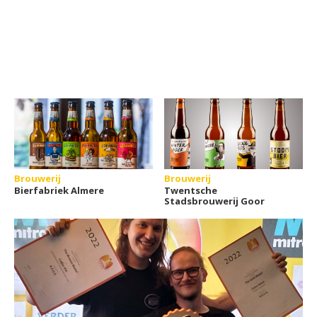
Brouwerij
Brouwerij
Bierfabriek Almere
Twentsche
Stadsbrouwerij Goor