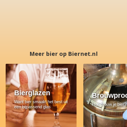
Meer bier op Biernet.nl
Bierglazen
Brouwpro
Want bier smaakt het best uit
Hoe brouw je bier?
een bijpassend glas