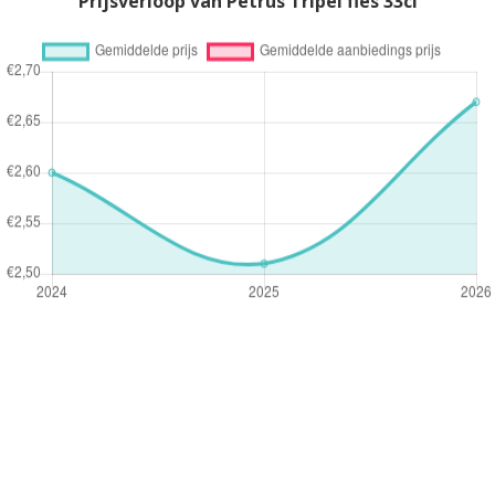
Prijsverloop van Petrus Tripel fles 33cl